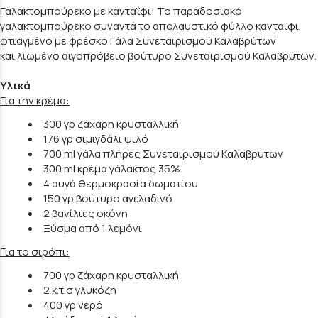
Γαλακτομπούρεκο με κανταΐφι! Το παραδοσιακό
γαλακτομπούρεκο συναντά το απολαυστικό φύλλο κανταϊφι,
φτιαγμένο με φρέσκο Γάλα Συνεταιρισμού Καλαβρύτων
και λιωμένο αιγοπρόβειο βούτυρο Συνεταιρισμού Καλαβρύτων.
Υλικά
Για την κρέμα:
300 γρ ζάχαρη κρυσταλλική
176 γρ σιμιγδάλι ψιλό
700 ml γάλα πλήρες Συνεταιρισμού Καλαβρύτων
300 ml κρέμα γάλακτος 35%
4 αυγά θερμοκρασία δωματίου
150 γρ βούτυρο αγελαδινό
2 βανίλιες σκόνη
Ξύσμα από 1 λεμόνι
Για το σιρόπι:
700 γρ ζάχαρη κρυσταλλική
2 κ.τ.σ γλυκόζη
400 γρ νερό