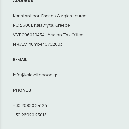
ADDRESS
Konstantinou Fassou & Agias Lauras,
P.C. 25001, Kalavryta, Greece
VAT 096079434, Aegion Tax Office
N.R.A.C. number 0702003
E-MAIL
info@kalavritacoop.gr
PHONES
+30 26920 24124
+30 26920 23013