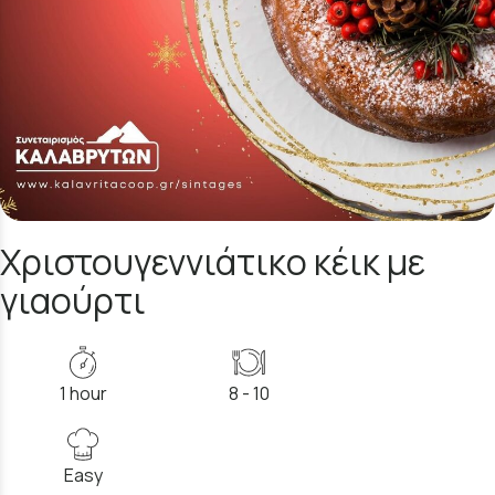
Χριστουγεννιάτικο κέικ με
γιαούρτι
1 hour
8 - 10
Easy