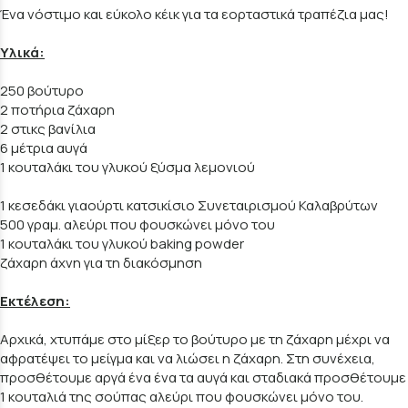
Ένα νόστιμο και εύκολο κέικ για τα εορταστικά τραπέζια μας!
Υλικά:
250 βούτυρο
2 ποτήρια ζάχαρη
2 στικς βανίλια
6 μέτρια αυγά
1 κουταλάκι του γλυκού ξύσμα λεμονιού
1 κεσεδάκι γιαούρτι κατσικίσιο Συνεταιρισμού Καλαβρύτων
500 γραμ. αλεύρι που φουσκώνει μόνο του
1 κουταλάκι του γλυκού baking powder
ζάχαρη άχνη για τη διακόσμηση
Εκτέλεση:
Αρχικά, χτυπάμε στο μίξερ το βούτυρο με τη ζάχαρη μέχρι να
αφρατέψει το μείγμα και να λιώσει η ζάχαρη. Στη συνέχεια,
προσθέτουμε αργά ένα ένα τα αυγά και σταδιακά προσθέτουμε
1 κουταλιά της σούπας αλεύρι που φουσκώνει μόνο του.