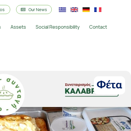
eos
Our News
s
Assets
Social Responsibility
Contact