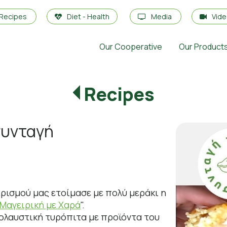
Recipes
Diet - Health
Media
Vid
Our Cooperative
Our Product
Recipes
συνταγή
ρισμού μας ετοίμασε με πολύ μεράκι η
Μαγειρική με Χαρά
".
απολαυστική τυρόπιτα με προϊόντα του