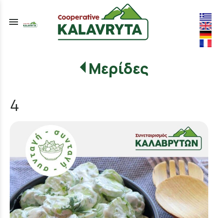
menu
Μερίδες
4