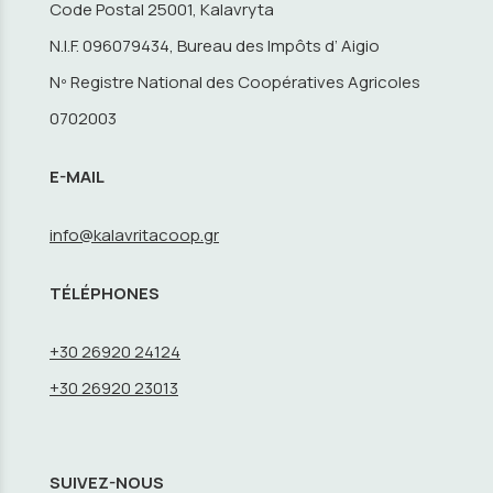
Code Postal 25001, Kalavryta
N.I.F. 096079434, Bureau des Impôts d’ Aigio
Nº Registre National des Coopératives Agricoles
0702003
E-MAIL
info@kalavritacoop.gr
TÉLÉPHONES
+30 26920 24124
+30 26920 23013
SUIVEZ-NOUS