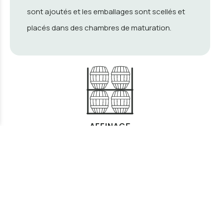
sont ajoutés et les emballages sont scellés et
placés dans des chambres de maturation.
AFFINAGE
L’affinage de la Feta AOP se déroule en deux
phases. Dans la première phase, il est maintenu
o
à 18
C avec une humidité relative élevée dans la
chambre jusqu'à ce que le pH baisse. Le
fromage est contrôlé et, une fois la première