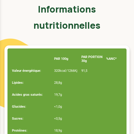
Informations
nutritionnelles
PAR PORTION
PAR 100g
%ANC*
30g
Valeur énergétique:
320kcal/1266Kj
91,5
Lipides:
28,8g
Acides gras saturés:
19,7g
Glucides:
<1,0g
Sucres:
<0,5g
Protéines:
18,9g