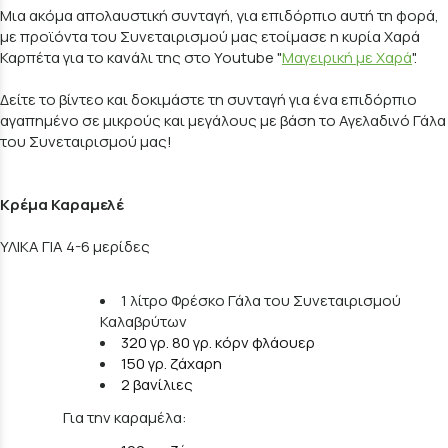
Μια ακόμα απολαυστική συνταγή, για επιδόρπιο αυτή τη φορά,
με προϊόντα του Συνεταιρισμού μας ετοίμασε η κυρία Χαρά
Καρπέτα για το κανάλι της στο Youtube "
Μαγειρική με Χαρά
".
Δείτε το βίντεο και δοκιμάστε τη συνταγή για ένα επιδόρπιο
αγαπημένο σε μικρούς και μεγάλους με βάση το Αγελαδινό Γάλα
του Συνεταιρισμού μας!
Κρέμα Καραμελέ
ΥΛΙΚΑ ΓΙΑ 4-6 μερίδες
1 λίτρο Φρέσκο Γάλα του Συνεταιρισμού
Καλαβρύτων
320 γρ. 80 γρ. κόρν φλάουερ
150 γρ. ζάχαρη
2 βανίλιες
Για την καραμέλα: