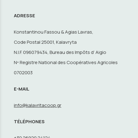
ADRESSE
Konstantinou Fassou & Agias Lavras,
Code Postal 25001, Kalavryta
N.I.F. 096079434, Bureau des Impôts d’ Aigio
Nº Registre National des Coopératives Agricoles
0702003
E-MAIL
info@kalavritacoop.gr
TÉLÉPHONES
+30 26920 24124