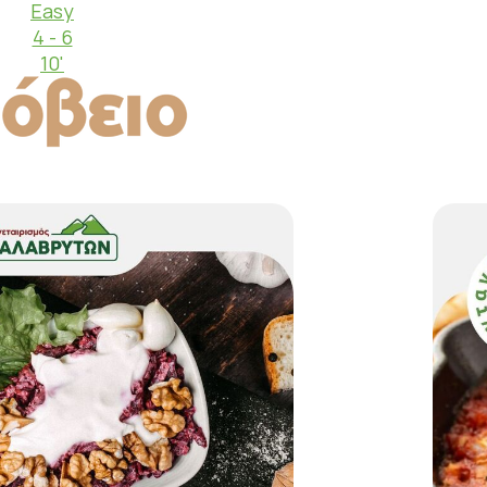
Easy
4 - 6
10'