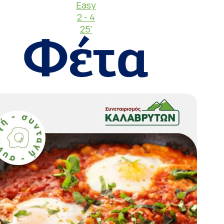
Easy
2 - 4
25'