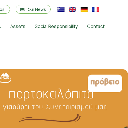
eos
Our News
s
Assets
Social Responsibility
Contact