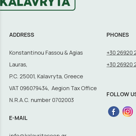
ADDRESS
PHONES
Konstantinou Fassou & Agias
+30 26920 
Lauras,
+30 26920 
P.C. 25001, Kalavryta, Greece
VAT 096079434, Aegion Tax Office
FOLLOW U
N.R.A.C. number 0702003
E-MAIL
info@kalavritacoop.gr