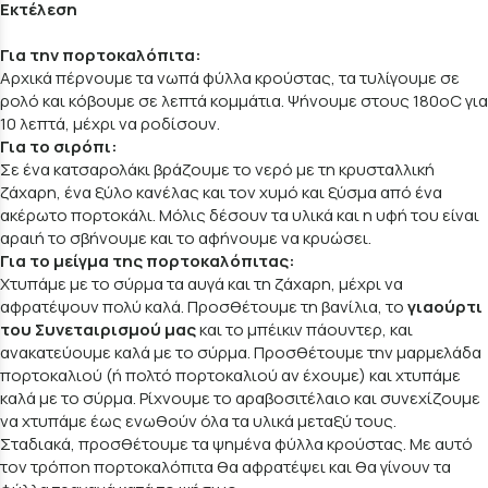
Εκτέλεση
Για την πορτοκαλόπιτα:
Αρχικά πέρνουμε τα νωπά φύλλα κρούστας, τα τυλίγουμε σε
ρολό και κόβουμε σε λεπτά κομμάτια. Ψήνουμε στους 180οC για
10 λεπτά, μέχρι να ροδίσουν.
Για το σιρόπι:
Σε ένα κατσαρολάκι βράζουμε το νερό με τη κρυσταλλική
ζάχαρη, ένα ξύλο κανέλας και τον χυμό και ξύσμα από ένα
ακέρωτο πορτοκάλι. Μόλις δέσουν τα υλικά και η υφή του είναι
αραιή το σβήνουμε και το αφήνουμε να κρυώσει.
Για το μείγμα της πορτοκαλόπιτας:
Χτυπάμε με το σύρμα τα αυγά και τη ζάχαρη, μέχρι να
αφρατέψουν πολύ καλά. Προσθέτουμε τη βανίλια, το
γιαούρτι
του Συνεταιρισμού μας
και το μπέικιν πάουντερ, και
ανακατεύουμε καλά με το σύρμα. Προσθέτουμε την μαρμελάδα
πορτοκαλιού (ή πολτό πορτοκαλιού αν έχουμε) και χτυπάμε
καλά με το σύρμα. Ρίχνουμε το αραβοσιτέλαιο και συνεχίζουμε
να χτυπάμε έως ενωθούν όλα τα υλικά μεταξύ τους.
Σταδιακά, προσθέτουμε τα ψημένα φύλλα κρούστας. Με αυτό
τον τρόποη πορτοκαλόπιτα θα αφρατέψει και θα γίνουν τα