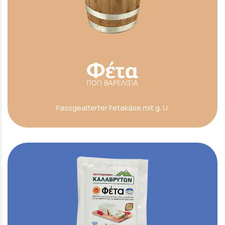
Fassgealterter Fetakäse mit g. U.