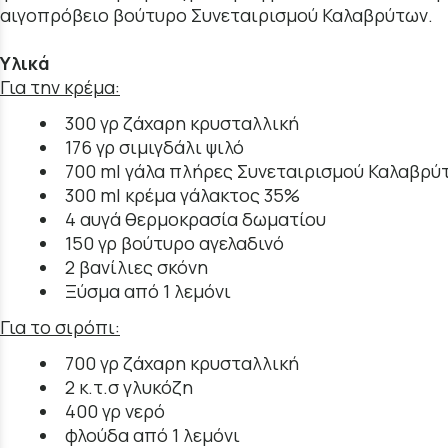
αιγοπρόβειο βούτυρο Συνεταιρισμού Καλαβρύτων.
Υλικά
Για την κρέμα:
300 γρ ζάχαρη κρυσταλλική
176 γρ σιμιγδάλι ψιλό
700 ml γάλα πλήρες Συνεταιρισμού Καλαβρύ
300 ml κρέμα γάλακτος 35%
4 αυγά θερμοκρασία δωματίου
150 γρ βούτυρο αγελαδινό
2 βανίλιες σκόνη
Ξύσμα από 1 λεμόνι
Για το σιρόπι:
700 γρ ζάχαρη κρυσταλλική
2 κ.τ.σ γλυκόζη
400 γρ νερό
φλούδα από 1 λεμόνι