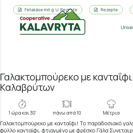
Fetakäse mit g. U. Rezepte
Rezepte
Unse
Γαλακτομπούρεκο με κανταΐφι 
Καλαβρύτων
1 ώρα και 30'
πάνω απά 10
Μέτρια
Γαλακτομπούρεκο με κανταΐφι! Το παραδοσιακό γα
φύλλο κανταϊφι, φτιαγμένο με φρέσκο Γάλα Συνεται