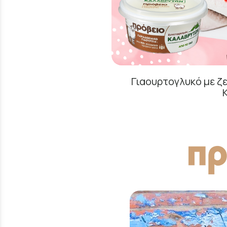
Γιαουρτογλυκό με ζε