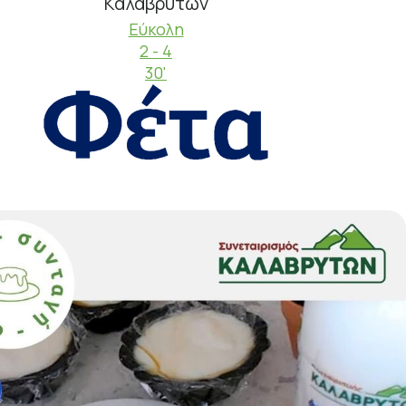
Καλαβρύτων
Εύκολη
2 - 4
30'