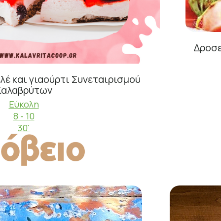
Δροσε
λέ και γιαούρτι Συνεταιρισμού
Καλαβρύτων
Εύκολη
8 - 10
30'