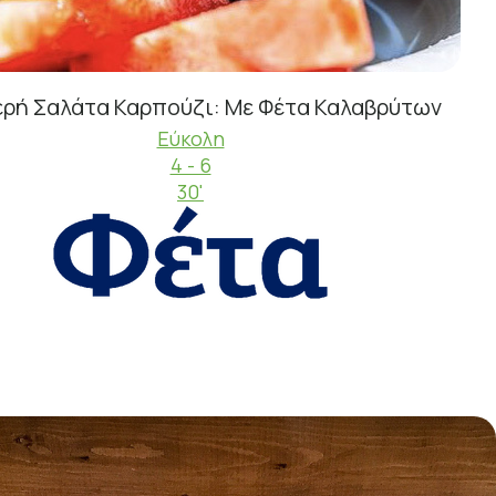
ρή Σαλάτα Καρπούζι: Με Φέτα Καλαβρύτων
Εύκολη
4 - 6
30'