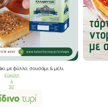
άκι με φύλλο, σουσάμι & μέλι
Εύκολη
4
30'