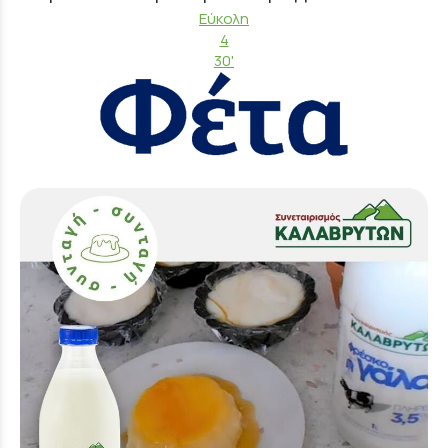
Εύκολη
4
30'