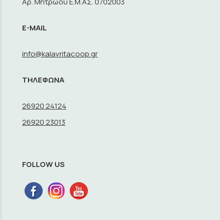
Αρ. Μητρώου Ε.Μ.ΑΣ. 0702003
E-MAIL
info@kalavritacoop.gr
ΤΗΛΕΦΩΝΑ
26920 24124
26920 23013
FOLLOW US