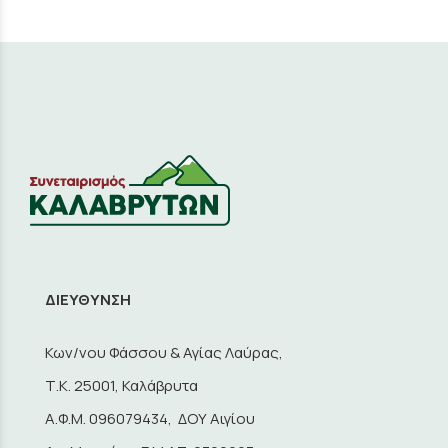
ΔΙΕΥΘΥΝΣΗ
Κων/νου Φάσσου & Αγίας Λαύρας,
Τ.Κ. 25001, Καλάβρυτα
A.Φ.Μ. 096079434, ΔΟΥ Αιγίου