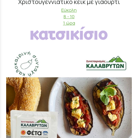
Χριστουγεννιάτικο κέικ με γιαούρτι
Εύκολη
8 - 10
1 ώρα