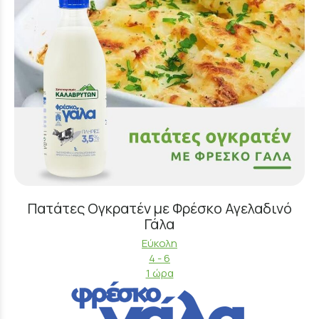
Πατάτες Ογκρατέν με Φρέσκο Αγελαδινό
Γάλα
Εύκολη
4 - 6
1 ώρα