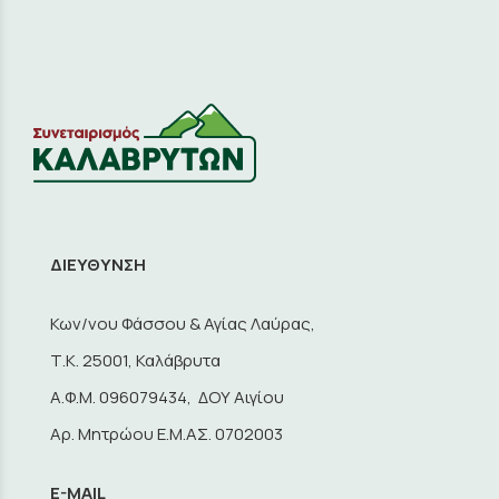
ΔΙΕΥΘΥΝΣΗ
Κων/νου Φάσσου & Αγίας Λαύρας,
Τ.Κ. 25001, Καλάβρυτα
A.Φ.Μ. 096079434, ΔΟΥ Αιγίου
Αρ. Μητρώου Ε.Μ.ΑΣ. 0702003
E-MAIL