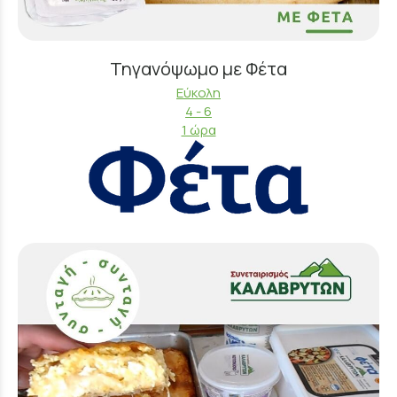
Τηγανόψωμο με Φέτα
Εύκολη
4 - 6
1 ώρα