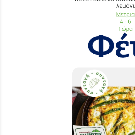
λεμόνι
Μέτρια
4 - 6
1 ώρα