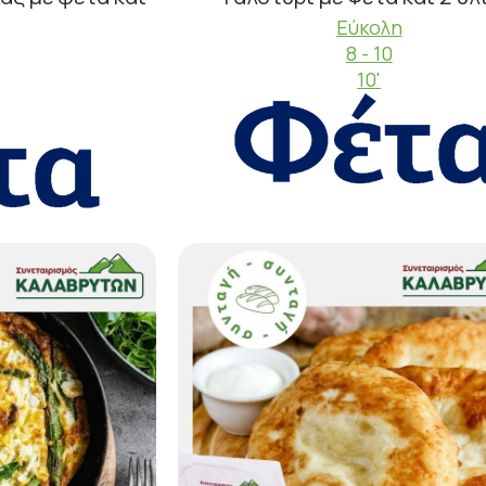
Εύκολη
8 - 10
10'