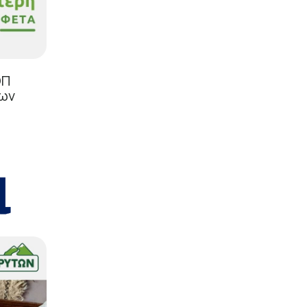
ΟΠ
των