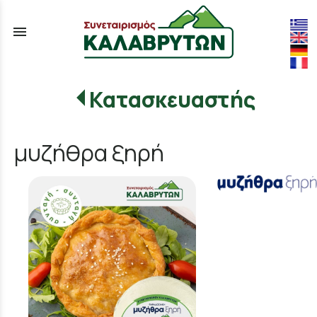
menu
Κατασκευαστής
μυζήθρα ξηρή