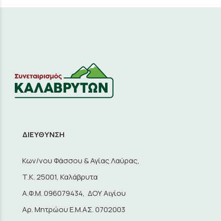
ΔΙΕΥΘΥΝΣΗ
Κων/νου Φάσσου & Αγίας Λαύρας,
Τ.Κ. 25001, Καλάβρυτα
A.Φ.Μ. 096079434, ΔΟΥ Αιγίου
Αρ. Μητρώου Ε.Μ.ΑΣ. 0702003