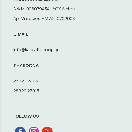
A.Φ.Μ. 096079434, ΔΟΥ Αιγίου
Αρ. Μητρώου Ε.Μ.ΑΣ. 0702003
E-MAIL
info@kalavritacoop.gr
ΤΗΛΕΦΩΝΑ
26920 24124
26920 23013
FOLLOW US