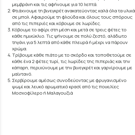
μεμβράνη και τις αφήνουμε για 10 λεπτά.
Φτιάχνουμε τη βινεγκρέτ ανακατεύοντας καλά όλα τα υλικά
σε μπολ. Αφαιρούμε τη φλούδα και όλους τους σπόρους
από τις πιπεριές και κόβουμε σε λωρίδες.
Κόβουμε το αφίρι στη μέση και μετά σε τρεις φέτες το
κάθε ημικύκλιο. Τις ψήνουμε σε πολύ ζεστό, αλάδωτο
τηγάνι για 5 λεπτά από κάθε πλευρά ή μέχρι να πάρουν
χρώμα.
Τρίβουμε κάθε πιάτο με το σκόρδο και τοποθετούμε σε
κάθε ένα 2 φέτες τυρί, τις λωρίδες της πιπεριάς και την
κάπαρη, περιχύνουμε με την βινεγκρέτ και γαρνίρουμε με
μαϊντανό.
Σερβίρουμε αμέσως συνοδεύοντας με φρυγανισμένο
ψωμί και λευκό αρωματικό κρασί από τις ποικιλίες
Μοσχοφίλερο ή Μαλαγουζιά