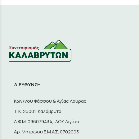
ΔΙΕΥΘΥΝΣΗ
Κων/νου Φάσσου & Αγίας Λαύρας,
Τ.Κ. 25001, Καλάβρυτα
A.Φ.Μ. 096079434, ΔΟΥ Αιγίου
Αρ. Μητρώου Ε.Μ.ΑΣ. 0702003