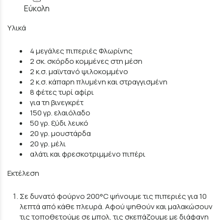
Εύκολη
Υλικά
4 μεγάλες πιπεριές Φλωρίνης
2 σκ. σκόρδο κομμένες στη μέση
2 κ.σ. μαϊντανό ψιλοκομμένο
2 κ.σ. κάπαρη πλυμένη και στραγγισμένη
8 φέτες τυρί αφίρι
για τη βινεγκρέτ
150 γρ. ελαιόλαδο
50 γρ. ξύδι λευκό
20 γρ. μουστάρδα
20 γρ. μέλι
αλάτι και φρεσκοτριμμένο πιπέρι
Εκτέλεση
Σε δυνατό φούρνο 200°C ψήνουμε τις πιπεριές για 10
λεπτά από κάθε πλευρά. Αφού ψηθούν και μαλακώσουν
τις τοποθετούμε σε μπολ, τις σκεπάζουμε με διάφανη