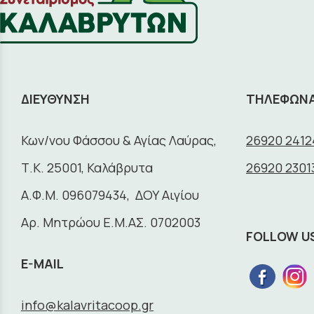
ΔΙΕΥΘΥΝΣΗ
ΤΗΛΕΦΩΝ
Κων/νου Φάσσου & Αγίας Λαύρας,
26920 2412
Τ.Κ. 25001, Καλάβρυτα
26920 2301
A.Φ.Μ. 096079434, ΔΟΥ Αιγίου
Αρ. Μητρώου Ε.Μ.ΑΣ. 0702003
FOLLOW U
E-MAIL
info@kalavritacoop.gr