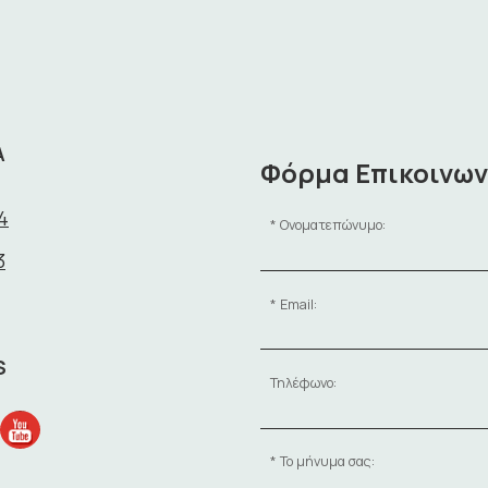
Α
Φόρμα Επικοινων
4
Ονοματεπώνυμο:
3
Email:
S
Τηλέφωνο:
Το μήνυμα σας: