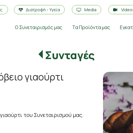
ές
Διατροφή - Υγεία
Media
Vide
Ο Συνεταιρισμός μας
Τα Προϊόντα μας
Εγκα
Συνταγές
όβειο γιαούρτι
γιαούρτι του Συνεταιρισμού μας.