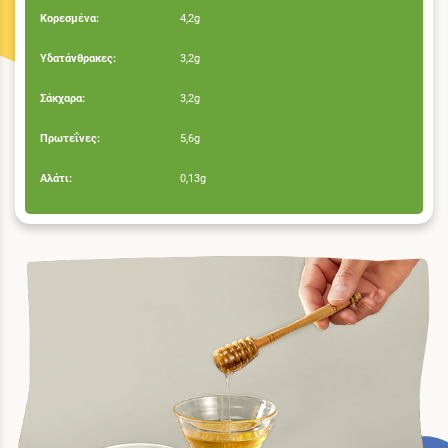
Κορεσμένα:
4,2g
Υδατάνθρακες:
3,2g
Σάκχαρα:
3,2g
Πρωτεΐνες:
5,6g
Αλάτι:
0,13g