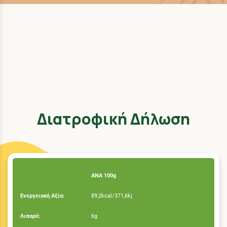
Διατροφική Δήλωση
ΑΝΑ 100g
Ενεργειακή Αξία:
89,2kcal/371,6kj
Λιπαρά:
6g