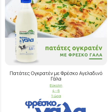
Πατάτες Ογκρατέν με Φρέσκο Αγελαδινό
Γάλα
Εύκολη
4 - 6
1 ώρα