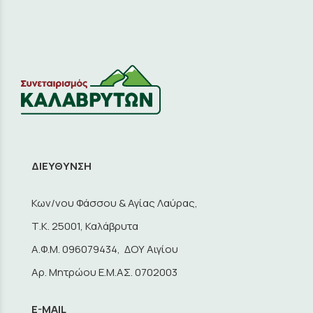
ΔΙΕΥΘΥΝΣΗ
Κων/νου Φάσσου & Αγίας Λαύρας,
Τ.Κ. 25001, Καλάβρυτα
A.Φ.Μ. 096079434, ΔΟΥ Αιγίου
Αρ. Μητρώου Ε.Μ.ΑΣ. 0702003
E-MAIL