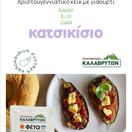
Χριστουγεννιάτικο κέικ με γιαούρτι
Εύκολη
8 - 10
1 ώρα