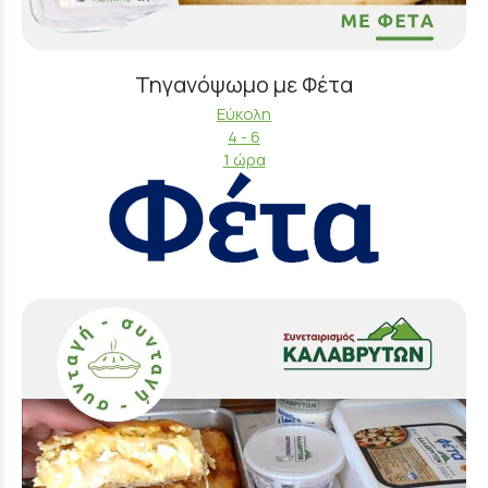
Τηγανόψωμο με Φέτα
Εύκολη
4 - 6
1 ώρα