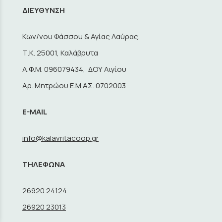
ΔΙΕΥΘΥΝΣΗ
Κων/νου Φάσσου & Αγίας Λαύρας,
Τ.Κ. 25001, Καλάβρυτα
A.Φ.Μ. 096079434, ΔΟΥ Αιγίου
Αρ. Μητρώου Ε.Μ.ΑΣ. 0702003
E-MAIL
info@kalavritacoop.gr
ΤΗΛΕΦΩΝΑ
26920 24124
26920 23013