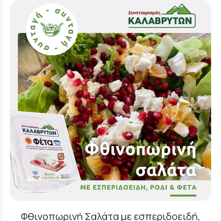
Φθινοπωρινή Σαλάτα με εσπεριδοειδή,