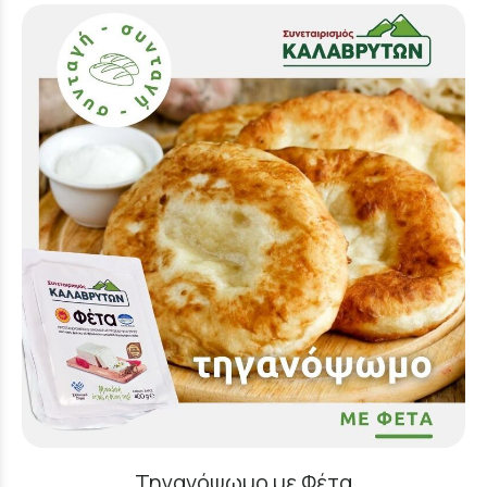
Τηγανόψωμο με Φέτα