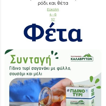
ρόδι και Φέτα
Εύκολη
4 - 6
10'