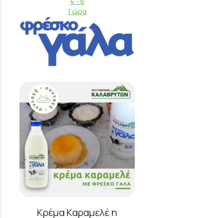
4 - 6
1 ώρα
Κρέμα Καραμελέ η