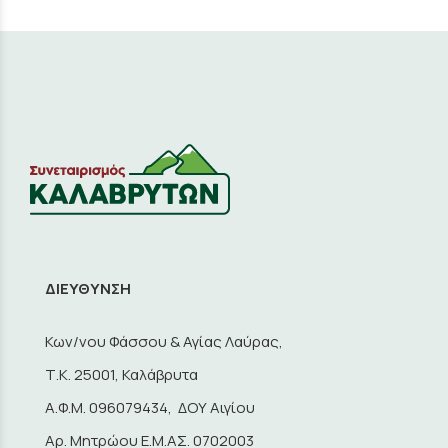
ΔΙΕΥΘΥΝΣΗ
Κων/νου Φάσσου & Αγίας Λαύρας,
Τ.Κ. 25001, Καλάβρυτα
A.Φ.Μ. 096079434, ΔΟΥ Αιγίου
Αρ. Μητρώου Ε.Μ.ΑΣ. 0702003