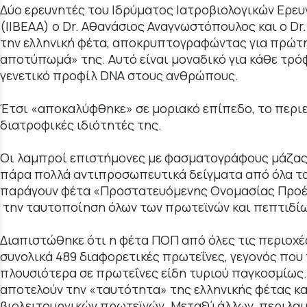
Δύο ερευνητές του Ιδρύματος Ιατροβιολογικών Ερε
(ΙΙΒΕΑΑ) ο Dr. Αθανάσιος Αναγνωστόπουλος και ο Dr
την ελληνική φέτα, αποκρυπτογραφώντας για πρώτ
αποτύπωμά» της. Αυτό είναι μοναδικό για κάθε τρόφ
γενετικό προφίλ DNA στους ανθρώπους.
Έτσι «αποκαλύφθηκε» σε μοριακό επίπεδο, το περιεχ
διατροφικές ιδιότητές της.
Οι λαμπροί επιστήμονες με φασματογράφους μάζας 
πάρα πολλά αντιπροσωπευτικά δείγματα από όλα τα
παράγουν φέτα «Προστατευόμενης Ονομασίας Προέ
την ταυτοποίηση όλων των πρωτεϊνών και πεπτιδίω
Διαπιστώθηκε ότι η φέτα ΠΟΠ από όλες τις περιοχές
συνολικά 489 διαφορετικές πρωτεΐνες, γεγονός που 
πλουσιότερα σε πρωτεΐνες είδη τυριού παγκοσμίως.
αποτελούν την «ταυτότητα» της ελληνικής φέτας κα
βιολειτουργικών πρωτεϊνών. Μεταξύ άλλων, περιλα