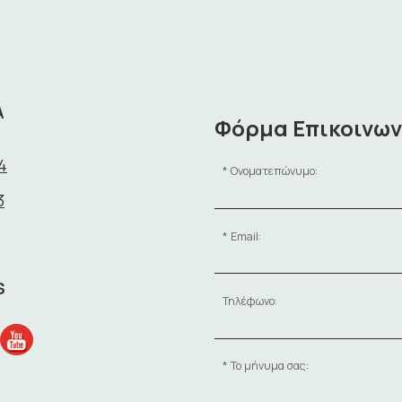
Α
Φόρμα Επικοινων
4
Ονοματεπώνυμο:
3
Email:
S
Τηλέφωνο:
Το μήνυμα σας: