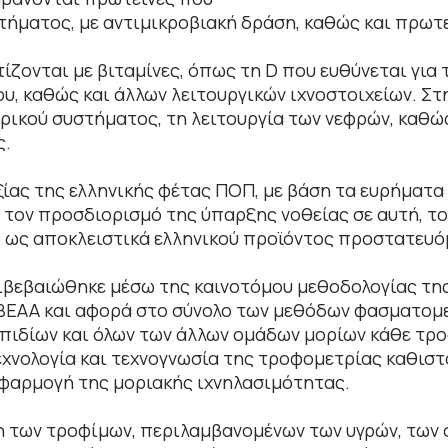
τήματος, με αντιμικροβιακή δράση, καθώς και πρωτε
ζονται με βιταμίνες, όπως τη D που ευθύνεται για 
υ, καθώς και άλλων λειτουργικών ιχνοστοιχείων. Στ
υρικού συστήματος, τη λειτουργία των νεφρών, καθώ
ς.
ίας της ελληνικής φέτας ΠΟΠ, με βάση τα ευρήματα 
 τον προσδιορισμό της ύπαρξης νοθείας σε αυτή, τ
ς ως αποκλειστικά ελληνικού προϊόντος προστατευ
πιβεβαιώθηκε μέσω της καινοτόμου μεθοδολογίας τη
ΙΙΒΕΑΑ και αφορά στο σύνολο των μεθόδων φασματομ
ιπιδίων και όλων των άλλων ομάδων μορίων κάθε τρ
χνολογία και τεχνογνωσία της τροφομετρίας καθισ
εφαρμογή της μοριακής ιχνηλασιμότητας.
η των τροφίμων, περιλαμβανομένων των υγρών, των 