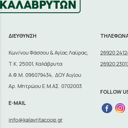
ΔΙΕΥΘΥΝΣΗ
ΤΗΛΕΦΩΝ
Κων/νου Φάσσου & Αγίας Λαύρας,
26920 2412
Τ.Κ. 25001, Καλάβρυτα
26920 2301
A.Φ.Μ. 096079434, ΔΟΥ Αιγίου
Αρ. Μητρώου Ε.Μ.ΑΣ. 0702003
FOLLOW U
E-MAIL
info@kalavritacoop.gr