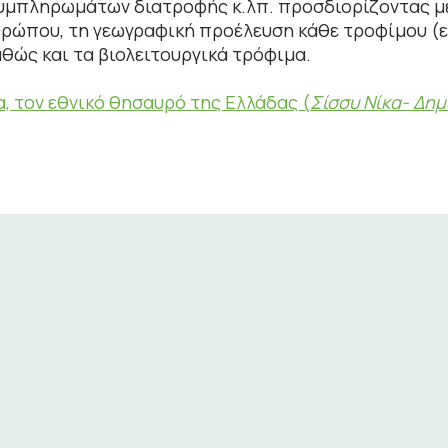
υμπληρωμάτων διατροφής κ.λπ. προσδιορίζοντας με
ανθρώπου, τη γεωγραφική προέλευση κάθε τροφίμου (
αθώς και τα βιολειτουργικά τρόφιμα.
, τον εθνικό θησαυρό της Ελλάδας (
Σίσσυ Νίκα- Δημ