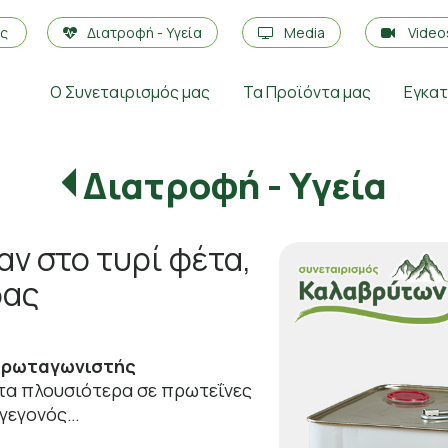
ές
Διατροφή - Υγεία
Media
Vide
Ο Συνεταιρισμός μας
Τα Προϊόντα μας
Εγκα
Διατροφή - Υγεία
ν στο τυρί φέτα,
δας
 πρωταγωνιστής
 τα πλουσιότερα σε πρωτεΐνες
 γεγονός…