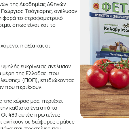
υνών της Ακαδημίας Αθηνών
. Γεώργιος Τσάγκαρης, ανέλυσαν
η φορά το «τροφομετρικό
ιμο, όπως είναι και το
όμενο, η αξία και οι
υψηλής ευκρίνειας ανέλυσαν
 μέρη της Ελλάδας, που
λευσης» (ΠΟΠ), επιδιώκοντας
ν που περιέχουν.
 της χώρας μας, περιέχει
την καθιστά ένα από τα
 Οι 489 αυτές πρωτεΐνες
ι ανήκουν σε διάφορες ομάδες
μβάνονται πρωτεΐνες που