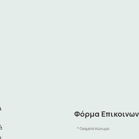
Α
Φόρμα Επικοινων
4
Ονοματεπώνυμο:
3