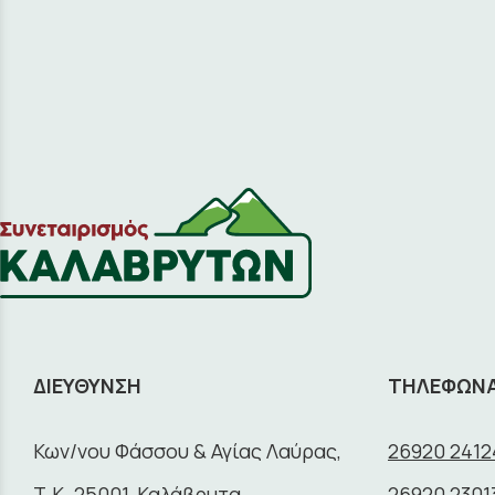
ΔΙΕΥΘΥΝΣΗ
ΤΗΛΕΦΩΝ
Κων/νου Φάσσου & Αγίας Λαύρας,
26920 2412
Τ.Κ. 25001, Καλάβρυτα
26920 2301