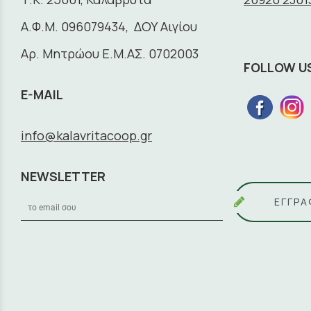
A.Φ.Μ. 096079434, ΔΟΥ Αιγίου
Αρ. Μητρώου Ε.Μ.ΑΣ. 0702003
FOLLOW U
E-MAIL
info@kalavritacoop.gr
NEWSLETTER
ΕΓΓΡΑ