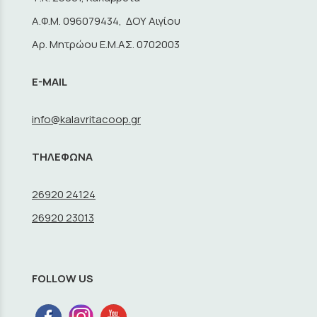
A.Φ.Μ. 096079434, ΔΟΥ Αιγίου
Αρ. Μητρώου Ε.Μ.ΑΣ. 0702003
E-MAIL
info@kalavritacoop.gr
ΤΗΛΕΦΩΝΑ
26920 24124
26920 23013
FOLLOW US