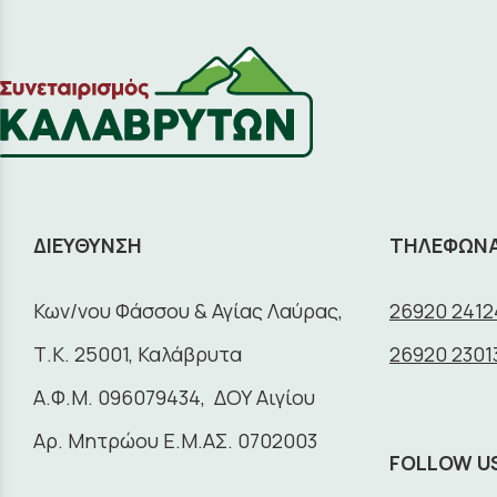
ΔΙΕΥΘΥΝΣΗ
ΤΗΛΕΦΩΝ
Κων/νου Φάσσου & Αγίας Λαύρας,
26920 2412
Τ.Κ. 25001, Καλάβρυτα
26920 2301
A.Φ.Μ. 096079434, ΔΟΥ Αιγίου
Αρ. Μητρώου Ε.Μ.ΑΣ. 0702003
FOLLOW U