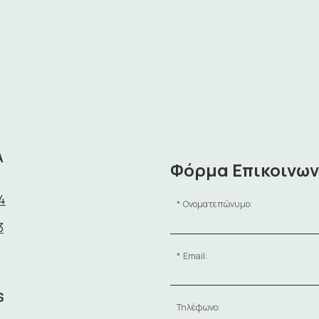
Α
Φόρμα Επικοινων
4
Ονοματεπώνυμο:
3
Email:
S
Τηλέφωνο: