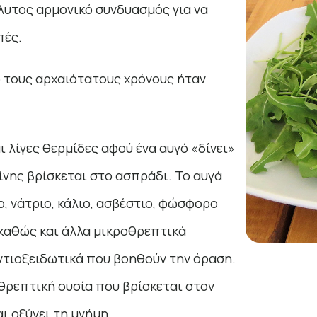
όλυτος αρμονικό συνδυασμός για να
πές.
ό τους αρχαιότατους χρόνους ήταν
ι λίγες θερμίδες αφού ένα αυγό «δίνει»
ίνης βρίσκεται στο ασπράδι. Το αυγά
ο, νάτριο, κάλιο, ασβέστιο, φώσφορο
Β9 καθώς και άλλα μικροθρεπτικά
αντιοξειδωτικά που βοηθούν την όραση.
 θρεπτική ουσία που βρίσκεται στον
ι οξύνει τη μνήμη.