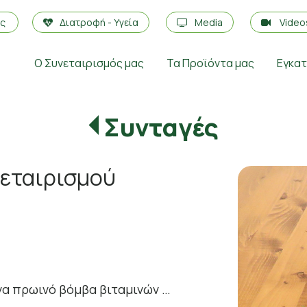
ές
Διατροφή - Υγεία
Media
Vide
Ο Συνεταιρισμός μας
Τα Προϊόντα μας
Εγκα
Συνταγές
νεταιρισμού
να πρωινό βόμβα βιταμινών …