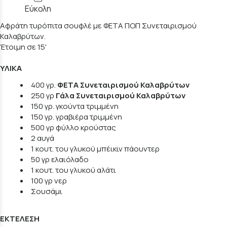
Εύκολη
Αφράτη τυρόπιτα σουφλέ με ΦΕΤΑ ΠΟΠ Συνεταιρισμού
Καλαβρύτων.
Έτοιμη σε 15'
ΥΛΙΚΑ
400 γρ.
ΦΕΤΑ Συνεταιρισμού Καλαβρύτων
250 γρ
Γάλα Συνεταιρισμού Καλαβρύτων
150 γρ.
γκούντα τριμμένη
150 γρ.
γραβιέρα τριμμένη
500 γρ φύλλο κρούστας
2 αυγά
1 κουτ. του γλυκού μπέικιν πάουντερ
50 γρ ελαιόλαδο
1 κουτ. του γλυκού αλάτι
100 γρ νερ
Σουσάμι
ΕΚΤΕΛΕΣΗ