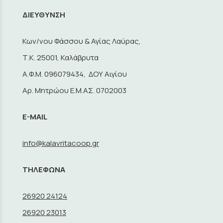
ΔΙΕΥΘΥΝΣΗ
Κων/νου Φάσσου & Αγίας Λαύρας,
Τ.Κ. 25001, Καλάβρυτα
A.Φ.Μ. 096079434, ΔΟΥ Αιγίου
Αρ. Μητρώου Ε.Μ.ΑΣ. 0702003
E-MAIL
info@kalavritacoop.gr
ΤΗΛΕΦΩΝΑ
26920 24124
26920 23013