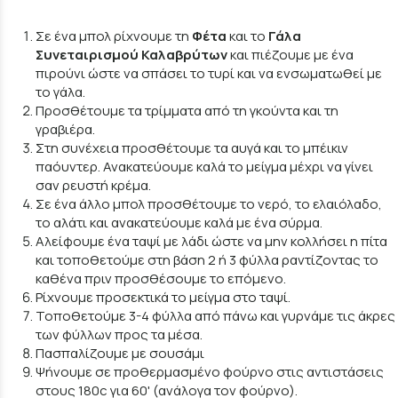
Σε ένα μπολ ρίχνουμε τη
Φέτα
και το
Γάλα
Συνεταιρισμού Καλαβρύτων
και πιέζουμε με ένα
πιρούνι ώστε να σπάσει το τυρί και να ενσωματωθεί με
το γάλα.
Προσθέτουμε τα τρίμματα από τη γκούντα και τη
γραβιέρα.
Στη συνέχεια προσθέτουμε τα αυγά και το μπέικιν
παόυντερ. Ανακατεύουμε καλά το μείγμα μέχρι να γίνει
σαν ρευστή κρέμα.
Σε ένα άλλο μπολ προσθέτουμε το νερό, το ελαιόλαδο,
το αλάτι και ανακατεύουμε καλά με ένα σύρμα.
Αλείφουμε ένα ταψί με λάδι ώστε να μην κολλήσει η πίτα
και τοποθετούμε στη βάση 2 ή 3 φύλλα ραντίζοντας το
καθένα πριν προσθέσουμε το επόμενο.
Ρίχνουμε προσεκτικά το μείγμα στο ταψί.
Τοποθετούμε 3-4 φύλλα από πάνω και γυρνάμε τις άκρες
των φύλλων προς τα μέσα.
Πασπαλίζουμε με σουσάμι
Ψήνουμε σε προθερμασμένο φούρνο στις αντιστάσεις
στους 180c για 60' (ανάλογα τον φούρνο).