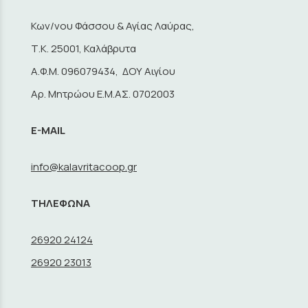
Κων/νου Φάσσου & Αγίας Λαύρας,
Τ.Κ. 25001, Καλάβρυτα
A.Φ.Μ. 096079434, ΔΟΥ Αιγίου
Αρ. Μητρώου Ε.Μ.ΑΣ. 0702003
E-MAIL
info@kalavritacoop.gr
ΤΗΛΕΦΩΝΑ
26920 24124
26920 23013