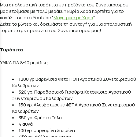
Μια απολαυστική τυρόπιτα με προϊόντα του Συνεταιρισμού
μας ετοίμασε με πολύ μεράκι η κυρία Χαρά Καρπέτα για το
κανάλι της στο Youtube "
Μαγειρική με Χαρά
".
Δείτε το βίντεο και δοκιμάστε τη συνταγή για μια απολαυστική
τυρόπιτα με προϊόντα του Συνεταιρισμού μας!
Τυρόπιτα
ΥΛΙΚΑ ΓΙΑ 8-10 μερίδες
1200 γρ Βαρελίσια Φετα ΠΟΠ Αγροτικού Συνεταιρισμού
Καλαβρύτων
320 γρ. Παραδοσιακό Γιαούρτι Κατσικίσιο Αγροτικού
Συνεταιρισμού Καλαβρύτων
150 γρ. Αλειφοτύρι με ΦΕΤΑ Αγροτικού Συνεταιρισμού
Καλαβρύτων
350 γρ. Φρέσκο Γάλα
4 αυγά
100 γρ. μαργαρίνη λιωμένη
450 γρ. φύλλο κρούστας