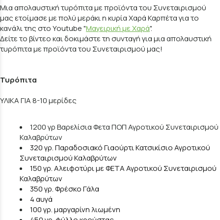
Μια απολαυστική τυρόπιτα με προϊόντα του Συνεταιρισμού
μας ετοίμασε με πολύ μεράκι η κυρία Χαρά Καρπέτα για το
κανάλι της στο Youtube "
Μαγειρική με Χαρά
".
Δείτε το βίντεο και δοκιμάστε τη συνταγή για μια απολαυστική
τυρόπιτα με προϊόντα του Συνεταιρισμού μας!
Τυρόπιτα
ΥΛΙΚΑ ΓΙΑ 8-10 μερίδες
1200 γρ Βαρελίσια Φετα ΠΟΠ Αγροτικού Συνεταιρισμού
Καλαβρύτων
320 γρ. Παραδοσιακό Γιαούρτι Κατσικίσιο Αγροτικού
Συνεταιρισμού Καλαβρύτων
150 γρ. Αλειφοτύρι με ΦΕΤΑ Αγροτικού Συνεταιρισμού
Καλαβρύτων
350 γρ. Φρέσκο Γάλα
4 αυγά
100 γρ. μαργαρίνη λιωμένη
450 γρ. φύλλο κρούστας