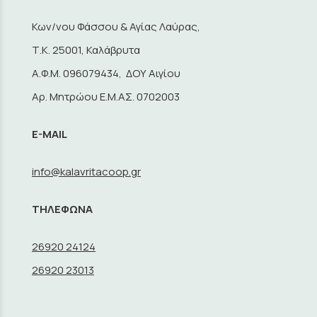
Κων/νου Φάσσου & Αγίας Λαύρας,
Τ.Κ. 25001, Καλάβρυτα
A.Φ.Μ. 096079434, ΔΟΥ Αιγίου
Αρ. Μητρώου Ε.Μ.ΑΣ. 0702003
E-MAIL
info@kalavritacoop.gr
ΤΗΛΕΦΩΝΑ
26920 24124
26920 23013