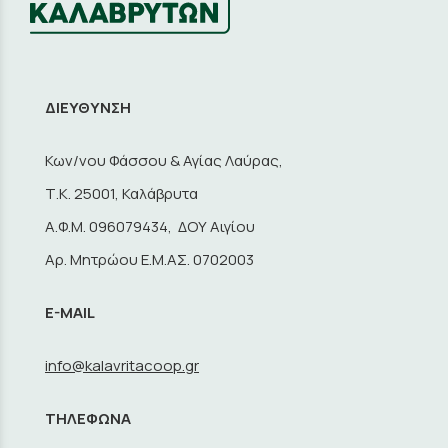
ΔΙΕΥΘΥΝΣΗ
Κων/νου Φάσσου & Αγίας Λαύρας,
Τ.Κ. 25001, Καλάβρυτα
A.Φ.Μ. 096079434, ΔΟΥ Αιγίου
Αρ. Μητρώου Ε.Μ.ΑΣ. 0702003
E-MAIL
info@kalavritacoop.gr
ΤΗΛΕΦΩΝΑ