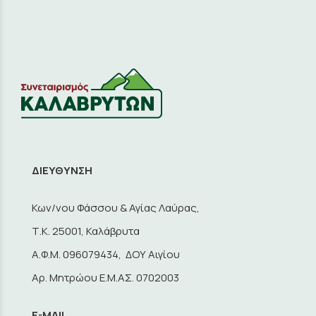
ΔΙΕΥΘΥΝΣΗ
Κων/νου Φάσσου & Αγίας Λαύρας,
Τ.Κ. 25001, Καλάβρυτα
A.Φ.Μ. 096079434, ΔΟΥ Αιγίου
Αρ. Μητρώου Ε.Μ.ΑΣ. 0702003
E-MAIL